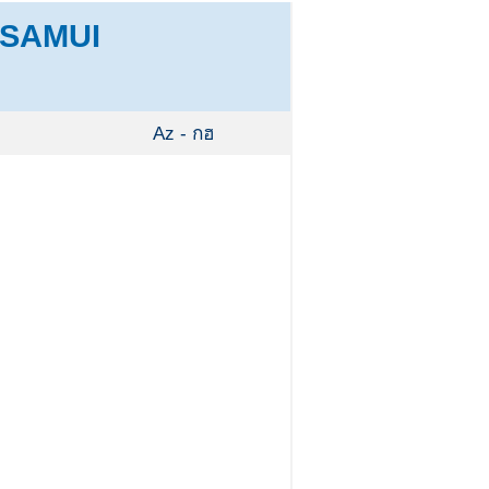
SAMUI
Az - กฮ